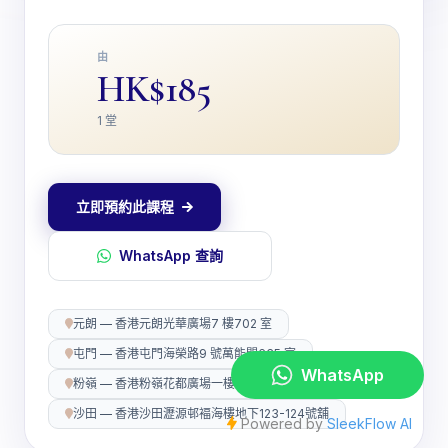
由
HK$185
1 堂
立即預約此課程
WhatsApp 查詢
元朗 — 香港元朗光華廣場7 樓702 室
屯門 — 香港屯門海榮路9 號萬能閣635 室
粉嶺 — 香港粉嶺花都廣場一樓A75 號舖
沙田 — 香港沙田瀝源邨褔海樓地下123-124號舖